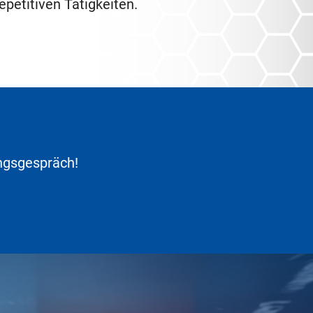
petitiven Tätigkeiten.
ungsgespräch!