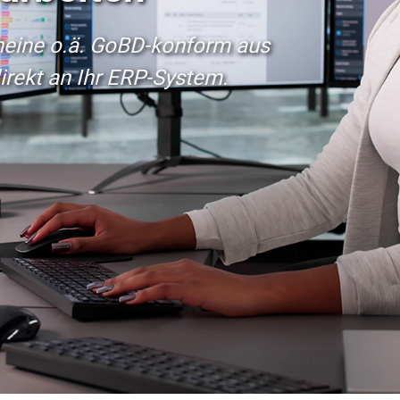
heine o.ä. GoBD-konform aus
irekt an Ihr ERP-System.