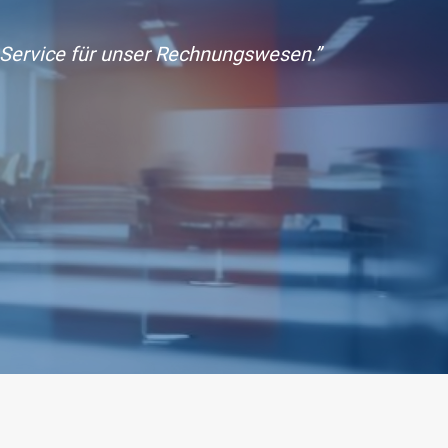
m Service für unser Rechnungswesen.”
“Wir ar