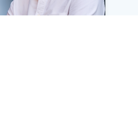
Jonas Wernstedt
Regional Sales Consultant
+49 40 - 51302-329
E-Mail senden