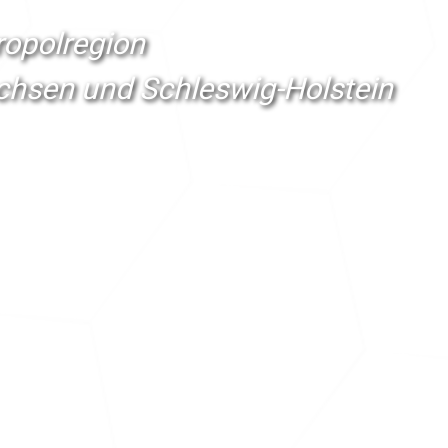
tropolregion
chsen und Schleswig-Holstein