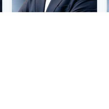
Niklas Best
Teamleiter Sales Consulting
+49 40 - 51302-325
E-Mail senden