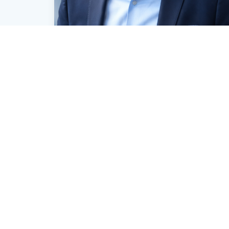
Jens Tilhaus
Vertriebsleiter Deutschland
+49 40 - 513 02-323
E-Mail senden